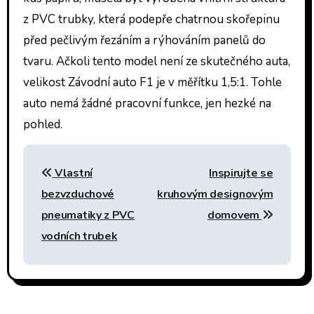
z PVC trubky, která podepře chatrnou skořepinu
před pečlivým řezáním a rýhováním panelů do
tvaru. Ačkoli tento model není ze skutečného auta,
velikost Závodní auto F1 je v měřítku 1,5:1. Tohle
auto nemá žádné pracovní funkce, jen hezké na
pohled.
Navigace
Vlastní
Inspirujte se
pro
bezvzduchové
kruhovým designovým
příspěvek
pneumatiky z PVC
domovem
vodních trubek