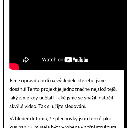
Jsme opravdu hrdí na výsledek, kterého jsme
dosáhli! Tento projekt je jednoznačně nejsložitější,
jaký jsme kdy udělali! Také jsme se snažili natočit
skvělé video. Tak si užijte sledování.
Vzhledem k tomu, že plechovky jsou tenké jako
kus papíru, musela být vyrobena vnitřní struktura