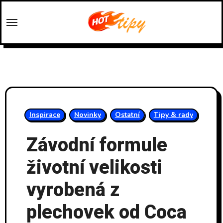
Skip
to
content
Inspirace
Novinky
Ostatní
Tipy & rady
Závodní formule
životní velikosti
vyrobená z
plechovek od Coca