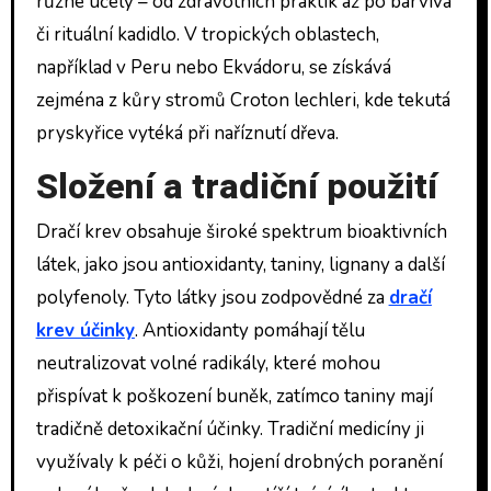
různé účely – od zdravotních praktik až po barviva
či rituální kadidlo. V tropických oblastech,
například v Peru nebo Ekvádoru, se získává
zejména z kůry stromů Croton lechleri, kde tekutá
pryskyřice vytéká při naříznutí dřeva.
Složení a tradiční použití
Dračí krev obsahuje široké spektrum bioaktivních
látek, jako jsou antioxidanty, taniny, lignany a další
polyfenoly. Tyto látky jsou zodpovědné za
dračí
krev účinky
. Antioxidanty pomáhají tělu
neutralizovat volné radikály, které mohou
přispívat k poškození buněk, zatímco taniny mají
tradičně detoxikační účinky. Tradiční medicíny ji
využívaly k péči o kůži, hojení drobných poranění