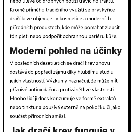
nebo úlevě od drobných potíží trávícího traktu.
Kromě přímého tradičního využití se pryskyřice
dračí krve objevuje i v kosmetice a moderních
přírodních produktech, kde může pomáhat zlepšit
tón pleti nebo podpořit ochrannou bariéru kůže.
Moderní pohled na účinky
V posledních desetiletích se dračí krev znovu
dostává do popředí zájmu díky hlubšímu studiu
jejích vlastností. Výzkumy naznačují, že může mít
příznivé antioxidační a protizánětlivé vlastnosti.
Mnoho lidí ji dnes konzumuje ve formě extraktů
nebo tinktur a používá externě na pokožku či jako
součást přírodních směsí.
Jak dračí krev funguje v