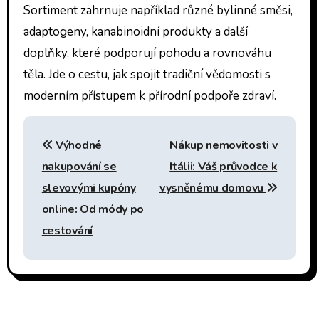
Sortiment zahrnuje například různé bylinné směsi,
adaptogeny, kanabinoidní produkty a další
doplňky, které podporují pohodu a rovnováhu
těla. Jde o cestu, jak spojit tradiční vědomosti s
moderním přístupem k přírodní podpoře zdraví.
Navigace
Výhodné
Nákup nemovitosti v
pro
nakupování se
Itálii: Váš průvodce k
příspěvek
slevovými kupóny
vysněnému domovu
online: Od módy po
cestování