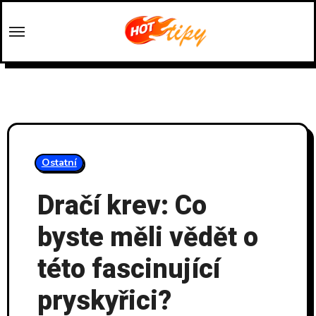
Skip
to
content
Ostatní
Dračí krev: Co
byste měli vědět o
této fascinující
pryskyřici?