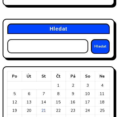
Hledat
Hledat
Po
Út
St
Čt
Pá
So
Ne
1
2
3
4
5
6
7
8
9
10
11
12
13
14
15
16
17
18
19
20
21
22
23
24
25