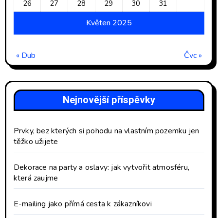
26
27
28
29
30
31
Květen 2025
« Dub
Čvc »
Nejnovější příspěvky
Prvky, bez kterých si pohodu na vlastním pozemku jen
těžko užijete
Dekorace na party a oslavy: jak vytvořit atmosféru,
která zaujme
E-mailing jako přímá cesta k zákazníkovi