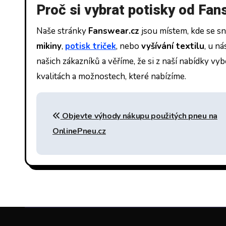
Proč si vybrat potisky od Fa
Naše stránky
Fanswear.cz
jsou místem, kde se sno
mikiny
,
potisk triček
, nebo
vyšívání textilu
, u n
našich zákazníků a věříme, že si z naší nabídky vy
kvalitách a možnostech, které nabízíme.
Navigace
Objevte výhody nákupu použitých pneu na
pro
OnlinePneu.cz
příspěvek