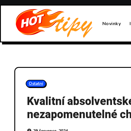
Skip
to
content
Novinky
Ostatní
Kvalitní absolventsk
nezapomenutelné ch
29 července, 2024