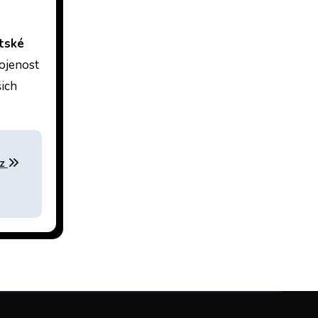
tské
kojenost
šich
cz