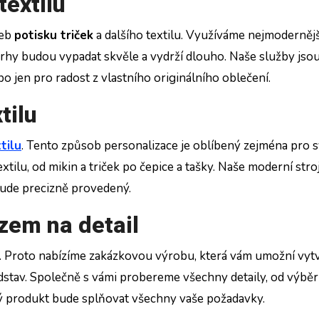
textilu
žeb
potisku triček
a dalšího textilu. Využíváme nejmodernějš
vrhy budou vypadat skvěle a vydrží dlouho. Naše služby jsou
bo jen pro radost z vlastního originálního oblečení.
tilu
tilu
. Tento způsob personalizace je oblíbený zejména pro s
tilu, od mikin a triček po čepice a tašky. Naše moderní stro
bude precizně provedený.
zem na detail
. Proto nabízíme zakázkovou výrobu, která vám umožní vytv
dstav. Společně s vámi probereme všechny detaily, od výbě
edný produkt bude splňovat všechny vaše požadavky.