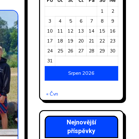
Po
Út
St
Čt
Pá
So
Ne
1
2
3
4
5
6
7
8
9
10
11
12
13
14
15
16
17
18
19
20
21
22
23
24
25
26
27
28
29
30
31
Srpen 2026
« Čvn
Nejnovější
příspěvky