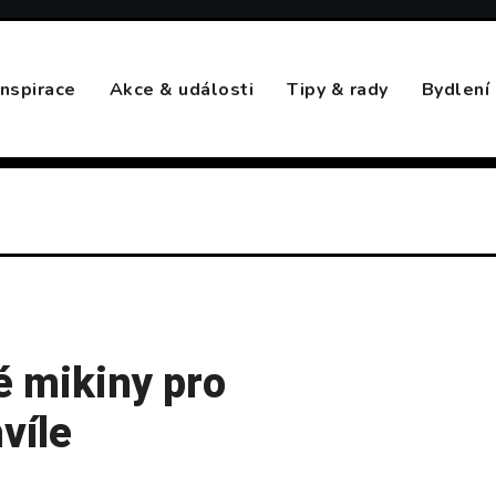
Inspirace
Akce & události
Tipy & rady
Bydlení
é mikiny pro
víle