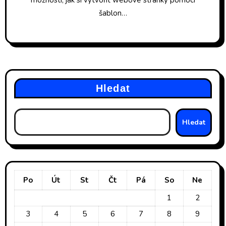
šablon…
Hledat
Hledat
Po
Út
St
Čt
Pá
So
Ne
1
2
3
4
5
6
7
8
9