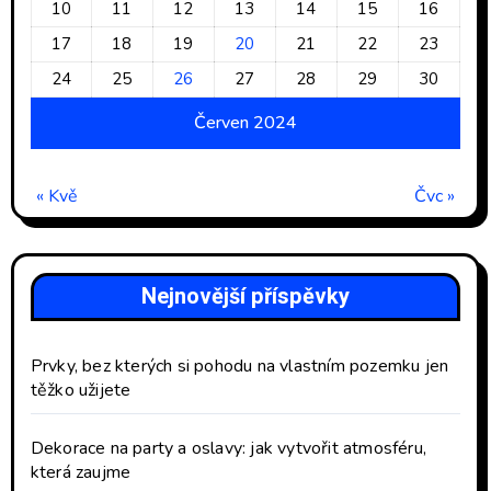
10
11
12
13
14
15
16
17
18
19
20
21
22
23
24
25
26
27
28
29
30
Červen 2024
« Kvě
Čvc »
Nejnovější příspěvky
Prvky, bez kterých si pohodu na vlastním pozemku jen
těžko užijete
Dekorace na party a oslavy: jak vytvořit atmosféru,
která zaujme